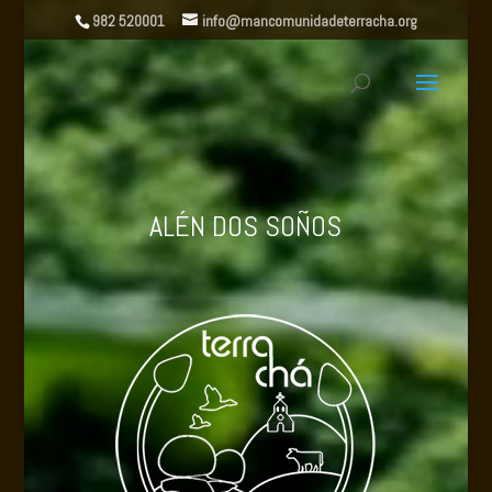
Reproductor
982 520001
info@mancomunidadeterracha.org
de
vídeo
ALÉN DOS SOÑOS