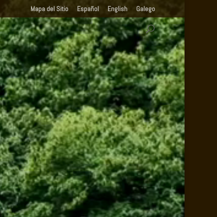
Mapa del Sitio
Español
English
Galego
.