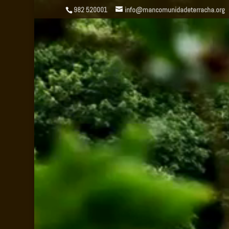
Video
982 520001
info@mancomunidadeterracha.org
Player