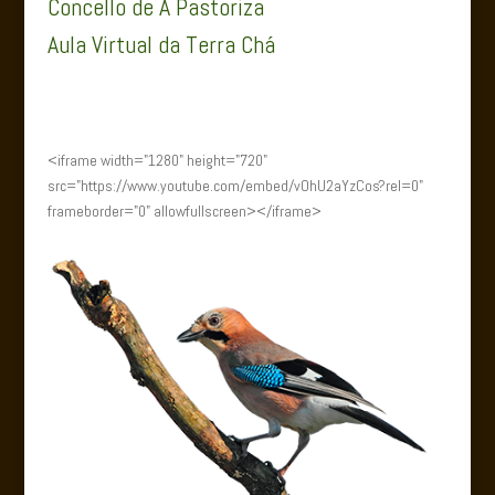
Concello de A Pastoriza
Aula Virtual da Terra Chá
<iframe width="1280" height="720"
src="https://www.youtube.com/embed/vOhU2aYzCos?rel=0"
frameborder="0" allowfullscreen></iframe>