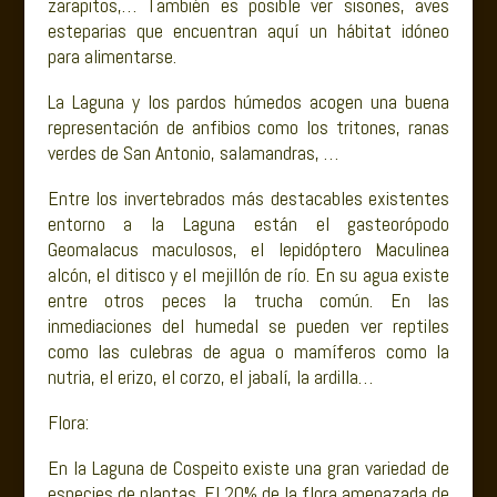
zarapitos,… También es posible ver sisones, aves
esteparias que encuentran aquí un hábitat idóneo
para alimentarse.
La Laguna y los pardos húmedos acogen una buena
representación de anfibios como los tritones, ranas
verdes de San Antonio, salamandras, …
Entre los invertebrados más destacables existentes
entorno a la Laguna están el gasteorópodo
Geomalacus maculosos, el lepidóptero Maculinea
alcón, el ditisco y el mejillón de río. En su agua existe
entre otros peces la trucha común. En las
inmediaciones del humedal se pueden ver reptiles
como las culebras de agua o mamíferos como la
nutria, el erizo, el corzo, el jabalí, la ardilla…
Flora:
En la Laguna de Cospeito existe una gran variedad de
especies de plantas. El 20% de la flora amenazada de