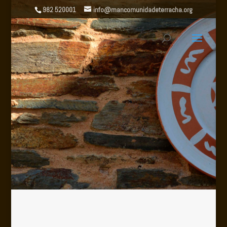
982 520001
info@mancomunidadeterracha.org