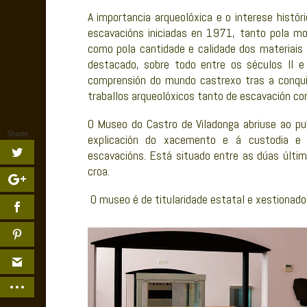
A importancia arqueolóxica e o interese histó
escavacións iniciadas en 1971, tanto pola mo
como pola cantidade e calidade dos materiai
destacado, sobre todo entre os séculos II e
comprensión do mundo castrexo tras a conqui
traballos arqueolóxicos tanto de escavación co
O Museo do Castro de Viladonga abriuse ao pu
Shares
explicación do xacemento e á custodia e 
escavacións. Está situado entre as dúas últi
croa.
O museo é de titularidade estatal e xestionad