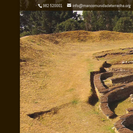
982 520001
info@mancomunidadeterracha.org