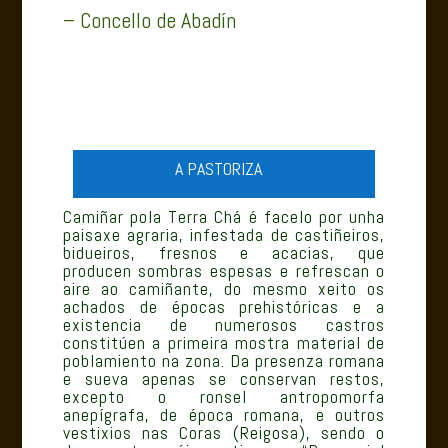
– Concello de Abadín
A PASTORIZA
Camiñar pola Terra Chá é facelo por unha
paisaxe agraria, infestada de castiñeiros,
bidueiros, fresnos e acacias, que
producen sombras espesas e refrescan o
aire ao camiñante, do mesmo xeito os
achados de épocas prehistóricas e a
existencia de numerosos castros
constitúen a primeira mostra material de
poblamiento na zona. Da presenza romana
e sueva apenas se conservan restos,
excepto o ronsel antropomorfa
anepígrafa, de época romana, e outros
vestixios nas Coras (Reigosa), sendo o