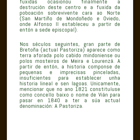
fuxidas ocasionou finalmente a
destrución deste centro e a fuxida da
poboación sobrevivente cara ao Norte
(San Martiño de Mondoñedo e Oviedo,
onde Alfonso II estableceu a partir de
entón a sede episcopal).
Nos séculos seguintes, gran parte de
Bretoña (actual Pastoriza) aparece como
terra aforada polo cabido mindoniense ou
polos mosteiros de Meira e Lourenzá. A
partir de entón, a historia componse de
pequenas e imprecisas pinceladas,
insuficientes para establecer unha
historia lineal e sen lagoas. Unicamente,
mencionar que no ano 1821 constituíuse
como concello baixo o nome de Vián para
pasar en 1840 a ter a súa actual
denominación: A Pastoriza.