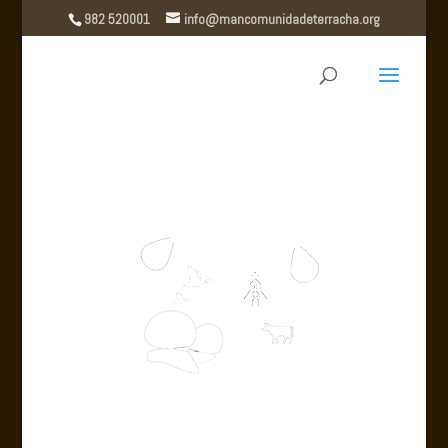
982 520001
info@mancomunidadeterracha.org