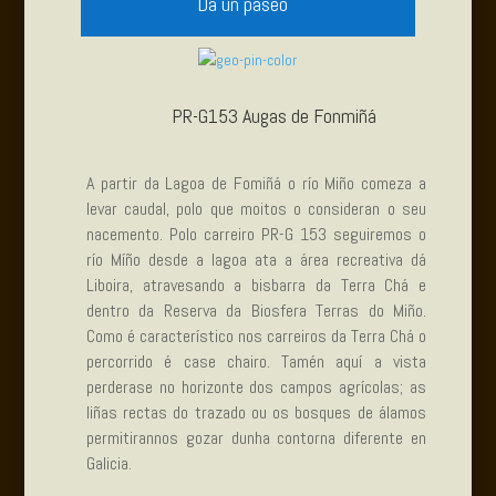
Dá un paseo
PR-G153 Augas de Fonmiñá
A partir da Lagoa de Fomiñá o río Miño comeza a
levar caudal, polo que moitos o consideran o seu
nacemento. Polo carreiro PR-G 153 seguiremos o
río Míño desde a lagoa ata a área recreativa dá
Liboira, atravesando a bisbarra da Terra Chá e
dentro da Reserva da Biosfera Terras do Miño.
Como é característico nos carreiros da Terra Chá o
percorrido é case chairo. Tamén aquí a vista
perderase no horizonte dos campos agrícolas; as
liñas rectas do trazado ou os bosques de álamos
permitirannos gozar dunha contorna diferente en
Galicia.