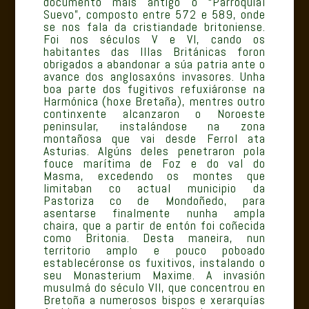
documento máis antigo o “Parroquial
Suevo”, composto entre 572 e 589, onde
se nos fala da cristiandade britoniense.
Foi nos séculos V e VI, cando os
habitantes das Illas Británicas foron
obrigados a abandonar a súa patria ante o
avance dos anglosaxóns invasores. Unha
boa parte dos fugitivos refuxiáronse na
Harmónica (hoxe Bretaña), mentres outro
continxente alcanzaron o Noroeste
peninsular, instalándose na zona
montañosa que vai desde Ferrol ata
Asturias. Algúns deles penetraron pola
fouce marítima de Foz e do val do
Masma, excedendo os montes que
limitaban co actual municipio da
Pastoriza co de Mondoñedo, para
asentarse finalmente nunha ampla
chaira, que a partir de entón foi coñecida
como Britonia. Desta maneira, nun
territorio amplo e pouco poboado
establecéronse os fuxitivos, instalando o
seu Monasterium Maxime. A invasión
musulmá do século VII, que concentrou en
Bretoña a numerosos bispos e xerarquías