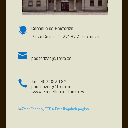
Concello da Pastoriza

Plaza Galicia, 1. 27287 A Pastoriza

pastorizac@terra.es
Tel.: 982 332 197

pastorizac@terra.es
www.concelloapastoriza.es
Imprimir página