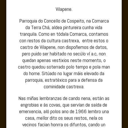
Vilapene.
Parroquia do Concello de Cospeito, na Comarca
da Terra Chá, aldea pintureira cunha vida
tranquila. Como en tódala Comarca, contamos
con restos da cultura castrexa, entre estos o
castro de Vilapene, non dispoñemos de datos,
pero puido ser habitado no secúlo vI a.c, non
quedan apenas vestixios neste momento, o
castro quedou soterrado polo tempo e pola man
do home. Sitúado no lugar máis elevado da
parroquia, estratéxico para a defensa da
cominidade castrexa.
Nas miñas lembranzas de cando nena, están as
engrobias e ás covas, que servían de saída de
emerxencia, aló polos ano de 1966 lembro una
casa, mellor dito os seus restos, nela os
vecinos facian honrra os difuntos, cando un