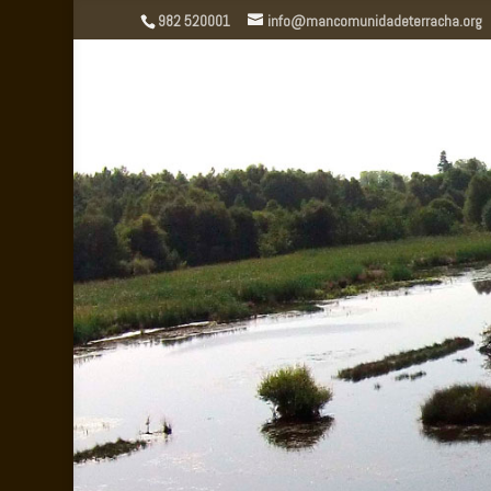
982 520001
info@mancomunidadeterracha.org