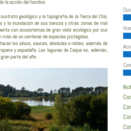
de la acción del hombre.
Dur
sustrato geológico y la topografía de la Tierra del Chá,
íos y la inundación de sus bancos y otras zonas de mal
Hum
uenta con ecosistemas de gran valor ecológico por sus
on más de un centenar de especies protegidas.
tacan los alisos, sauces, abedules o robles, además de
Acc
 junquera y espadaña. Las lagunas de Caque es, además,
 gran parte del año
Com
Not
Con
Con
Con
Con