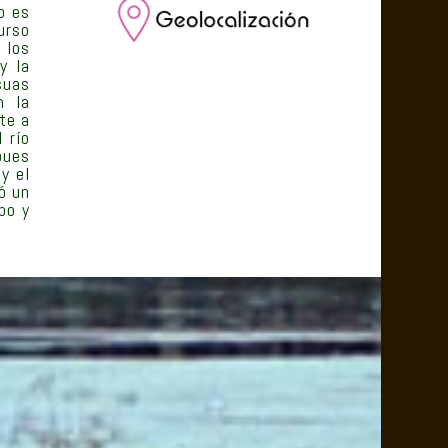
o es
urso
 los
y la
suas
n la
te a
 río
pues
y el
ó un
bo y