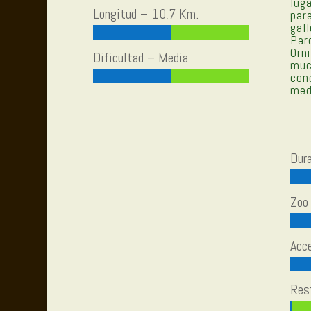
lug
Longitud – 10,7 Km.
par
gal
Pa
Orn
Dificultad – Media
mu
con
med
Dur
Zoo 
Acce
Res