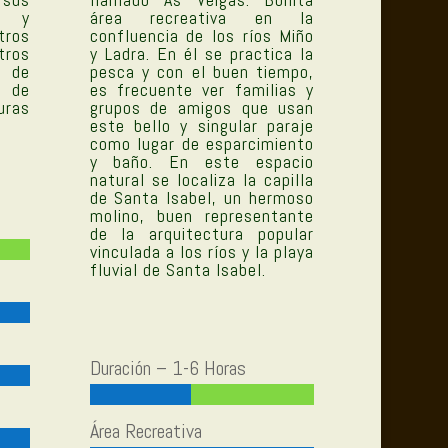
s y
área recreativa en la
ros
confluencia de los ríos Miño
tros
y Ladra. En él se practica la
 de
pesca y con el buen tiempo,
s de
es frecuente ver familias y
uras
grupos de amigos que usan
este bello y singular paraje
como lugar de esparcimiento
y baño. En este espacio
natural se localiza la capilla
de Santa Isabel, un hermoso
molino, buen representante
de la arquitectura popular
vinculada a los ríos y la playa
fluvial de Santa Isabel.
Duración – 1-6 Horas
Área Recreativa