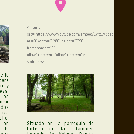
<iframe
src="https://www.youtube.com/embed/EWxOV8gsbvQ?
rel=0" width="1280" height="720"
frameborder="0"
allowfullscreen="allowfullscreen">
</iframe>
elle
para
re y
eza.
d es
urar
dos
leza
lla.
s en
Situado en la parroquia de
n la
Outeiro de Rei, también
sus
llamado As Veigas. Bonita