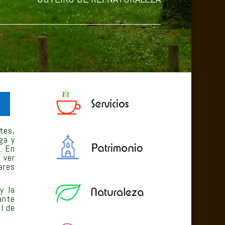
tes,
ga y
o.
En
 ver
ares
y la
ante
al de