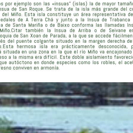
os por ejemplo son las «insuas” (islas) la de mayor tamañ
Insua de San Roque. Se trata de la isla más grande del c
o del Miño. Esta isla constituye un área representativa de
edales de A Terra Chá y junto a la Insua de Trabanca 
ua de Santa Mariña o de Baixo conforma las llamadas In
Miño.Citar también la Insua de Arriba o de Seivane e
roquia de San Xoan de Parada, a la que se accede fácilmen
vés del puente colgante situado en la margen derecha del
o.Esta hermosa isla era prácticamente desconocida, 
á situada en una zona en la que el río Miño va encajonado 
eso a la misma era difícil. Este doble aislamiento favoreci
que autóctono en donde especies como los robles, el ace
fresno conviven en armonía.