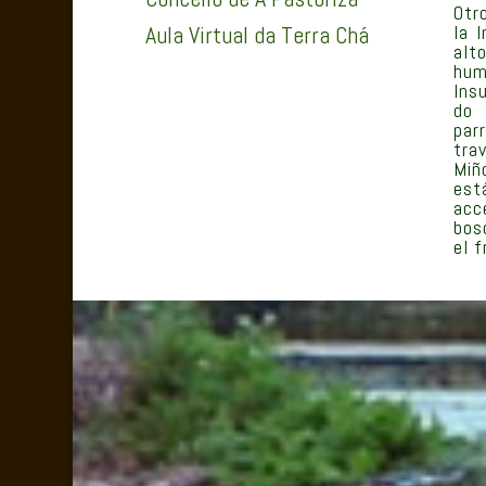
Otr
la 
Aula Virtual da Terra Chá
alt
hum
Ins
do 
par
tra
Miñ
est
acc
bos
el 