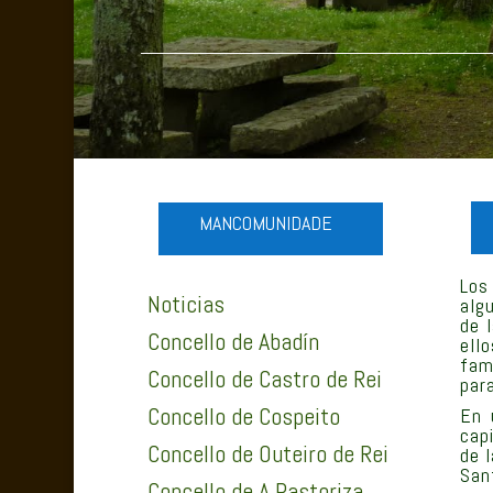
MANCOMUNIDADE
Los
Noticias
alg
de 
Concello de Abadín
ell
fam
Concello de Castro de Rei
par
Concello de Cospeito
En 
cap
Concello de Outeiro de Rei
de l
San
Concello de A Pastoriza