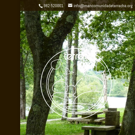
982 520001
info@mancomunidadeterracha.org