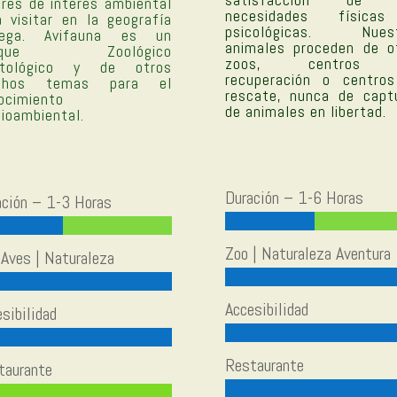
ares de interés ambiental
necesidades física
a visitar en la geografía
psicológicas. Nuest
lega. Avifauna es un
animales proceden de o
rque Zoológico
zoos, centros
itológico y de otros
recuperación o centro
chos temas para el
rescate, nunca de capt
ocimiento
de animales en libertad.
ioambiental.
Duración – 1-6 Horas
ación – 1-3 Horas
Zoo | Naturaleza Aventura
Aves | Naturaleza
Accesibilidad
sibilidad
Restaurante
taurante