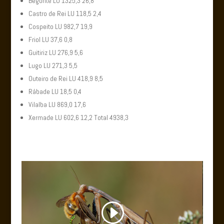
Begonte LU 1325,3 26,8
Castro de Rei LU 118,5 2,4
Cospeito LU 982,7 19,9
Friol LU 37,6 0,8
Guitiriz LU 276,9 5,6
Lugo LU 271,3 5,5
Outeiro de Rei LU 418,9 8,5
Rábade LU 18,5 0,4
Vilalba LU 869,0 17,6
Xermade LU 602,6 12,2 Total 4938,3