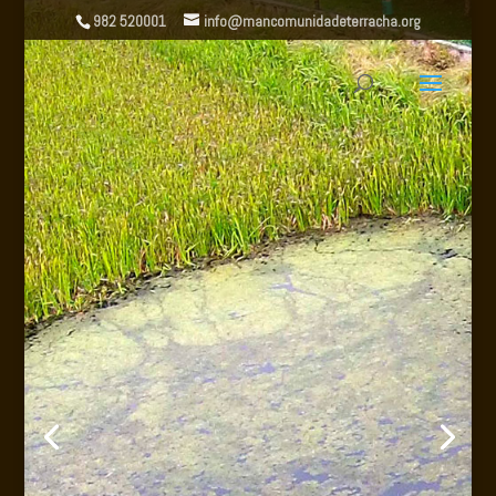
982 520001
info@mancomunidadeterracha.org