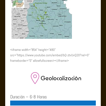
<iframe width="854" height="480"
src="https://www.youtube.com/embed/bQ-ztvUvQ20?rel=0"
frameborder="0" allowfullscreen></iframe>
Duración – 6-8 Horas