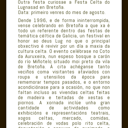
Outra festa curiosae a Festa Celta do
Lugnasad
en Bretoña.
Data: primeiro venres do mes de agosto.
Dende 1996, e de forma ininterrompida,
vense celebrando en Bretoña a que xa é
todo un referente dentro das festas de
temática céltica de Galicia, un festival en
honor ao deus Lug no que o principal
obxectivo é revivir por un día a maxia da
cultura celta. O evento celébrase no Coto
da Auruxeira, nun espeso bosque a carón
do río Miñotelo situado moi preto da vila
de Bretoña. Á cita achéganse tanto
veciños coma visitantes ataviados con
roupa e utensilios da época para
rememorar tempos pasados, e o entorno
acondiciónase para a ocasión, no que non
faltan incluso as vivendas celtas feitas
de madeira e teitadas de xestas e
piornos. A xornada inclúe unha gran
cantidade de actividades como
exhibicións e representacións teatrais,
xogos celtas, mercado, comidas,
celebración de vodas polo rito celta,