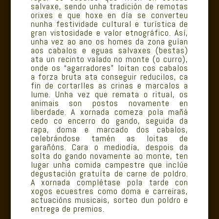
salvaxe, sendo unha tradición de remotas
orixes e que hoxe en día se converteu
nunha festividade cultural e turística de
gran vistosidade e valor etnográfico. Así,
unha vez ao ano os homes da zona guían
aos cabalos e eguas salvaxes (bestas)
ata un recinto valado no monte (o curro),
onde os “agarradores” loitan cos cabalos
a forza bruta ata conseguir reducilos, ca
fin de cortarlles as crinas e marcalos a
lume. Unha vez que remata o ritual, os
animais son postos novamente en
liberdade. A xornada comeza pola mañá
cedo co encerro do gando, seguida da
rapa, doma e marcado dos cabalos,
celebrándose tamén as loitas de
garañóns. Cara o mediodía, despois da
solta do gando novamente ao monte, ten
lugar unha comida campestre que inclúe
degustación gratuíta de carne de poldro.
A xornada complétase pola tarde con
xogos ecuestres como doma e carreiras,
actuacións musicais, sorteo dun poldro e
entrega de premios.