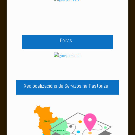
Feiras
Xeolocalizacións de Servizos
na Pastoriza