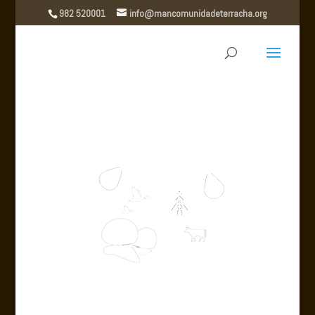
982 520001
info@mancomunidadeterracha.org