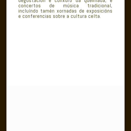
degustación e conxuro da queimada, e
concertos de música tradicional,
incluíndo tamén xornadas de exposicións
e conferencias sobre a cultura celta.