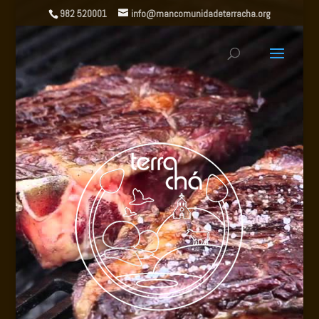
982 520001
info@mancomunidadeterracha.org