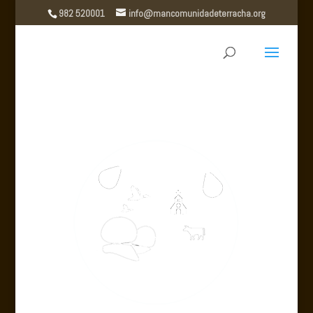
982 520001
info@mancomunidadeterracha.org