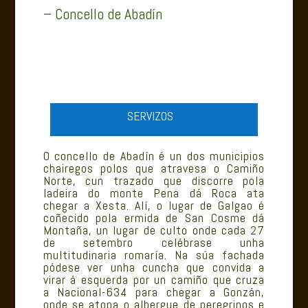
– Concello de Abadín
SERVIZOS
O concello de Abadín é un dos municipios
chairegos polos que atravesa o Camiño
Norte, cun trazado que discorre pola
ladeira do monte Pena dá Roca ata
chegar a Xesta. Alí, o lugar de Galgao é
coñecido pola ermida de San Cosme dá
Montaña, un lugar de culto onde cada 27
de setembro celébrase unha
multitudinaria romaría. Na súa fachada
pódese ver unha cuncha que convida a
virar á esquerda por un camiño que cruza
a Nacional-634 para chegar a Gonzán,
onde se atopa o albergue de peregrinos e