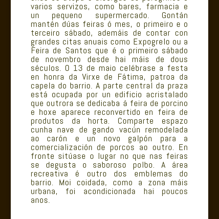
varios servizos, como bares, farmacia e
un pequeno supermercado. Gontán
mantén dúas feiras ó mes, o primeiro e o
terceiro sábado, ademáis de contar con
grandes citas anuais como Expogrelo ou a
Feira de Santos que é o primeiro sábado
de novembro desde hai máis de dous
séculos. O 13 de maio celébrase a festa
en honra da Virxe de Fátima, patroa da
capela do barrio. A parte central da praza
está ocupada por un edificio acristalado
que outrora se dedicaba á feira de porcino
e hoxe aparece reconvertido en feira de
produtos da horta. Comparte espazo
cunha nave de gando vacún remodelada
ao carón e un novo galpón para a
comercialización de porcos ao outro. En
fronte sitúase o lugar no que nas feiras
se degusta o saboroso polbo. A área
recreativa é outro dos emblemas do
barrio. Moi coidada, como a zona máis
urbana, foi acondicionada hai poucos
anos.