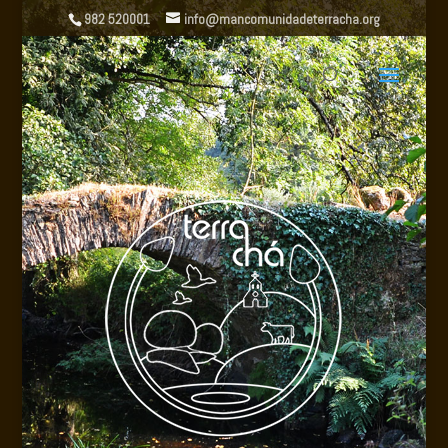
982 520001
info@mancomunidadeterracha.org