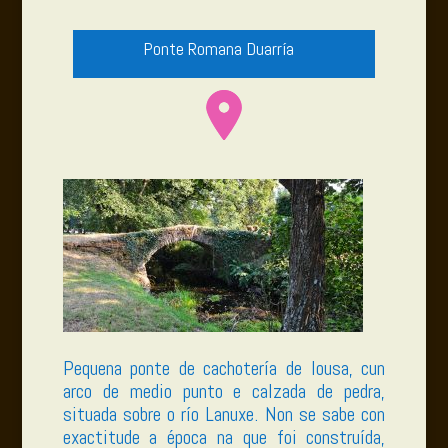
Ponte Romana Duarría
Pequena ponte de cachotería de lousa, cun
arco de medio punto e calzada de pedra,
situada sobre o río Lanuxe. Non se sabe con
exactitude a época na que foi construída,