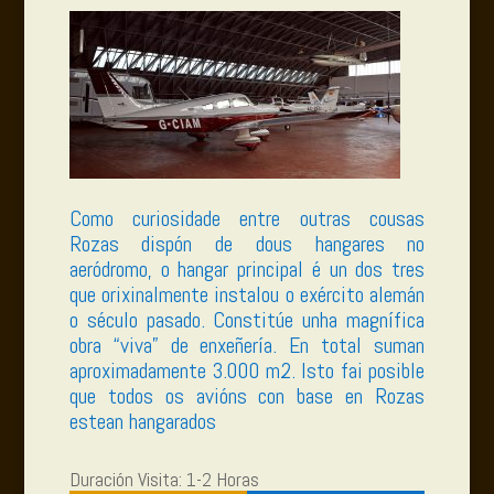
Como curiosidade entre outras cousas
Rozas dispón de dous hangares no
aeródromo, o hangar principal é un dos tres
que orixinalmente instalou o exército alemán
o século pasado. Constitúe unha magnífica
obra “viva” de enxeñería. En total suman
aproximadamente 3.000 m2. Isto fai posible
que todos os avións con base en Rozas
estean hangarados
Duración Visita: 1-2 Horas