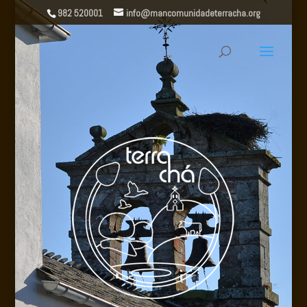
982 520001
info@mancomunidadeterracha.org